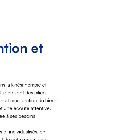
tion et
 la kinésithérapie et
 : ce sont des piliers
n et amélioration du bien-
t une écoute attentive,
ée à ses besoins
 et individualisés, en
et de votre rythme de