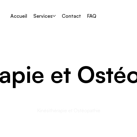
Accueil
Services
Contact
FAQ
rapie et Osté
Accueil
/
Kinésithérapie et Ostéopathie